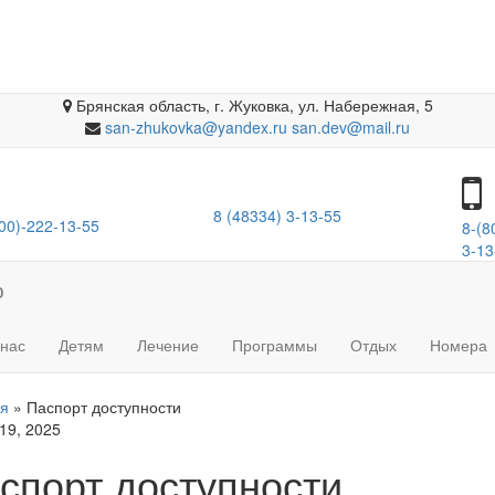
Брянская область, г. Жуковка
,
ул. Набережная, 5
san-zhukovka@yandex.ru
san.dev@mail.ru
8 (48334) 3-13-55
00)-222-13-55
8-(8
3-13
ю
 нас
Детям
Лечение
Программы
Отдых
Номера
ая
»
Паспорт доступности
 19, 2025
спорт доступности