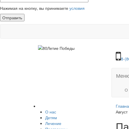
Нажимая на кнопку, вы принимаете
условия
8-(8
Мен
О
Главн
О нас
Август
Детям
Па
Лечение