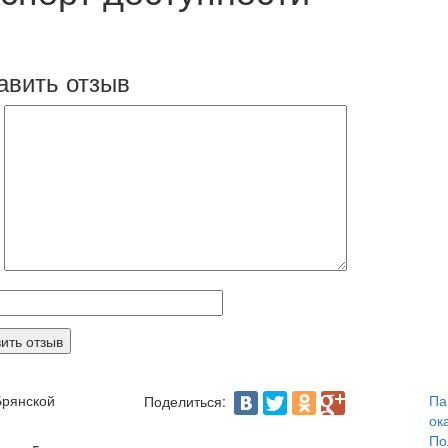
авить отзыв
Брянской
Па
Поделиться:
ок
По