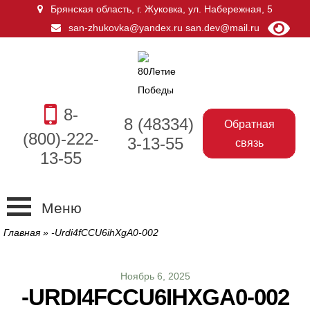
Брянская область, г. Жуковка
,
ул. Набережная, 5
san-zhukovka@yandex.ru
san.dev@mail.ru
8-
8 (48334)
Обратная
(800)-222-
3-13-55
связь
13-55
Меню
Главная
»
-Urdi4fCCU6ihXgA0-002
Ноябрь 6, 2025
-URDI4FCCU6IHXGA0-002