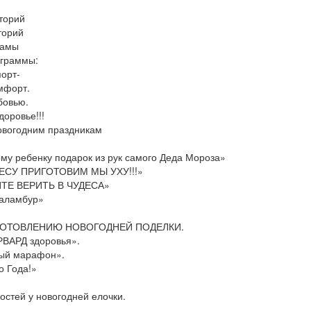
торий
торий
мамы
ограммы:
порт-
омфорт.
бовью.
оровье!!!
овогодним праздникам
му ребенку подарок из рук самого Деда Мороза»
ЕСУ ПРИГОТОВИМ МЫ УХУ!!!»
ЙТЕ ВЕРИТЬ В ЧУДЕСА»
аламбур»
ГОТОВЛЕНИЮ НОВОГОДНЕЙ ПОДЕЛКИ.
ВАРД здоровья».
ый марафон».
о Года!»
стей у новогодней елочки.
.