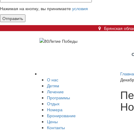
Нажимая на кнопку, вы принимаете
условия
Брянская облас
Главн
О нас
Декабр
Детям
Пе
Лечение
Программы
Но
Отдых
Номера
Бронирование
Цены
Контакты