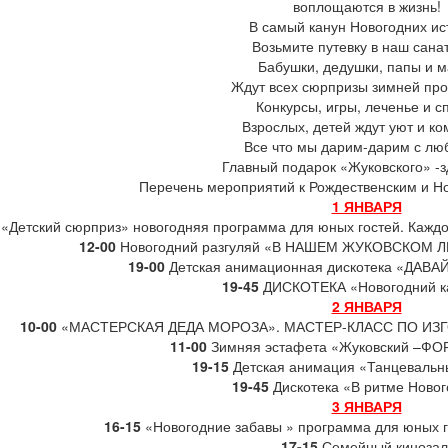
воплощаются в жизнь!
В самый канун Новогодних ис
Возьмите путевку в наш сана
Бабушки, дедушки, папы и 
Ждут всех сюрпризы зимней пр
Конкурсы, игры, леченье и с
Взрослых, детей ждут уют и к
Все что мы дарим-дарим с лю
Главный подарок «Жуковского» -зд
Перечень мероприятий к Рождественским и Н
1 ЯНВАРЯ
«Детский сюрприз» новогодняя программа для юных гостей. Каждо
12-00
Новогодний разгуляй «В НАШЕМ ЖУКОВСКОМ Л
19-00
Детская анимационная дискотека «ДАВА
19-45
ДИСКОТЕКА «Новогодний к
2 ЯНВАРЯ
10-00
«МАСТЕРСКАЯ ДЕДА МОРОЗА». МАСТЕР-КЛАСС ПО ИЗ
11-00
Зимняя эстафета «Жуковский –ФОР
19-15
Детская анимация «Танцевальн
19-45
Дискотека «В ритме Новог
3 ЯНВАРЯ
16-15
«Новогодние забавы » программа для юных го
17-15
Семейный кинозал