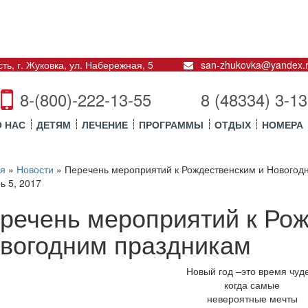
ть, г. Жуковка
,
ул. Набережная, 5
san-zhukovka@yandex.
8-(800)-222-13-55
8 (48334) 3-13
О НАС
ДЕТЯМ
ЛЕЧЕНИЕ
ПРОГРАММЫ
ОТДЫХ
НОМЕРА
ая
»
Новости
»
Перечень мероприятий к Рождественским и Новогод
ь 5, 2017
речень мероприятий к Рож
вогодним праздникам
Новый год –это время чуде
когда самые
невероятные мечты