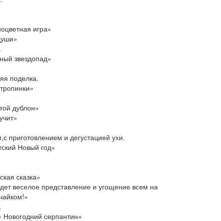
ноцветная игра»
души»
.
ный звездопад»
яя поделка.
тропинки»
той дублон»
учит»
,с приготовлением и дегустацией ухи.
тский Новый год»
ская сказка»
дет веселое представление и угощение всем на
чайком!»
.
« Новогодний серпантин»