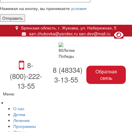
Нажимая на кнопку, вы принимаете
условия
Брянская область, г. Жуковка
,
ул. Набережная, 5
san-zhukovka@yandex.ru
san.dev@mail.ru
8-
8 (48334)
Обратная
(800)-222-
3-13-55
связь
13-55
Меню
О нас
Детям
Лечение
Программы