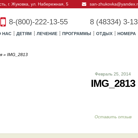
ть, г. Жуковка
,
ул. Набережная, 5
san-zhukovka@yandex.r
8-(800)-222-13-55
8 (48334) 3-13
О НАС
ДЕТЯМ
ЛЕЧЕНИЕ
ПРОГРАММЫ
ОТДЫХ
НОМЕРА
я
»
IMG_2813
Февраль 25, 2014
IMG_2813
Оставить отзыв