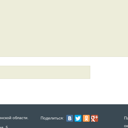
янской области.
Поделиться:
П
о
ая, 5