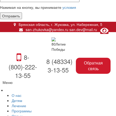
Нажимая на кнопку, вы принимаете
условия
Брянская область, г. Жуковка
,
ул. Набережная, 5
san-zhukovka@yandex.ru
san.dev@mail.ru
8-
8 (48334)
Обратная
(800)-222-
3-13-55
связь
13-55
Меню
О нас
Детям
Лечение
Программы