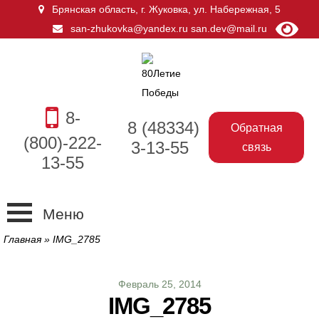
Брянская область, г. Жуковка
,
ул. Набережная, 5
san-zhukovka@yandex.ru
san.dev@mail.ru
8-
8 (48334)
Обратная
(800)-222-
3-13-55
связь
13-55
Меню
Главная
»
IMG_2785
Февраль 25, 2014
IMG_2785