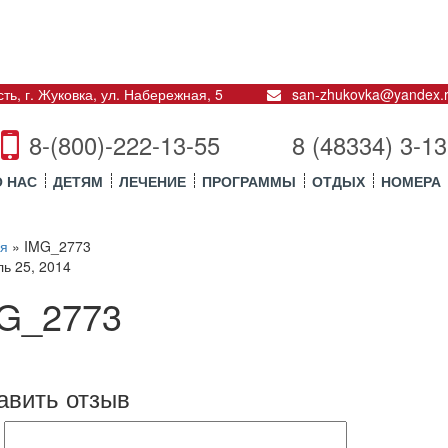
ть, г. Жуковка
,
ул. Набережная, 5
san-zhukovka@yandex.
8-(800)-222-13-55
8 (48334) 3-13
О НАС
ДЕТЯМ
ЛЕЧЕНИЕ
ПРОГРАММЫ
ОТДЫХ
НОМЕРА
ая
»
IMG_2773
ь 25, 2014
G_2773
авить отзыв