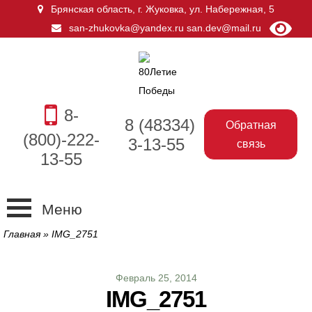
Брянская область, г. Жуковка
,
ул. Набережная, 5
san-zhukovka@yandex.ru
san.dev@mail.ru
8-
8 (48334)
Обратная
(800)-222-
3-13-55
связь
13-55
Меню
Главная
»
IMG_2751
Февраль 25, 2014
IMG_2751