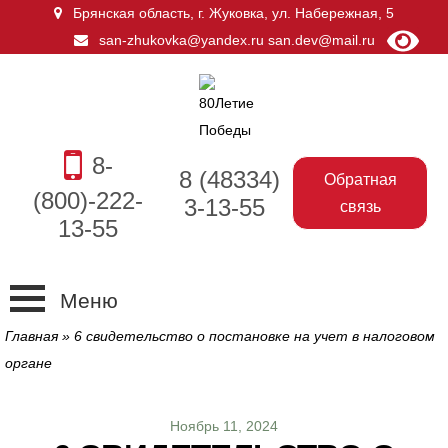
Брянская область, г. Жуковка
,
ул. Набережная, 5
san-zhukovka@yandex.ru
san.dev@mail.ru
8-
8 (48334)
Обратная
(800)-222-
3-13-55
связь
13-55
Меню
Главная
»
6 свидетельство о постановке на учет в налоговом
органе
Ноябрь 11, 2024