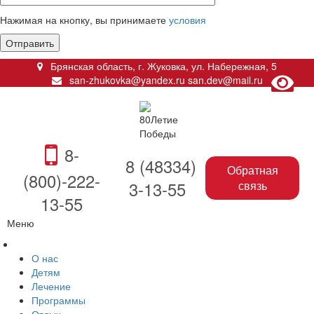
Нажимая на кнопку, вы принимаете
условия
Брянская область, г. Жуковка
,
ул. Набережная, 5
san-zhukovka@yandex.ru
san.dev@mail.ru
8-
8 (48334)
Обратная
(800)-222-
3-13-55
связь
13-55
Меню
О нас
Детям
Лечение
Программы